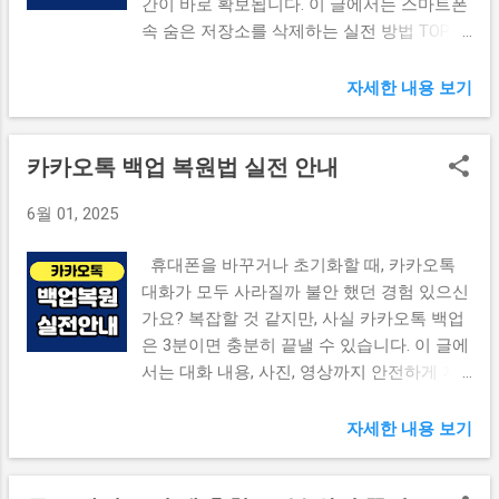
간이 바로 확보됩니다. 이 글에서는 스마트폰
다. 예를 들어, 여러 파일을 하나로 합치거나 ,
속 숨은 저장소를 삭제하는 실전 방법 TOP3
보안 설정 , 워터마크 제거 , 압축 등 업무 상
를 소개합니다. 📌 데이터 소모 줄이는 설정
황에 따라 다양한 편집 기능이 필요하죠. 이
법 보기 📌 목차 숨은 저장소가 생기는 원인
자세한 내용 보기
런 이유로, 무료 PDF 변환 사이트를 선택할
캐시 삭제 – 가장 쉬운 정리법 앱별 누적 데이
때는 아래와 같은 기준을 반드시 고려해야 합
터 삭제 알 수 없는 폴더 & 다운로드 정리 자
니다. ✔ 주요 선택 기준 정리 회원가입 없이
카카오톡 백업 복원법 실전 안내
주 묻는 질문 (FAQ) [1] 숨은 저장소가 생기는
바로 사용 가능한가? 업로드 용량 제한이 낮
원인 일반적인 사용자도 모르는 사이에 수많
지 않은가? 이미지, PPT, Excel 등 다양한 포맷
6월 01, 2025
은 임시 파일, 캐시, 자동 다운로드, 백업 잔여
지원 여부 다운로드 보안 및 자동 삭제 시스
파일 들이 저장됩니다. 📂 대표적 원인 ✔ 웹
템 제공 광고나 워터마크 삽입 여부 이러한
휴대폰을 바꾸거나 초기화할 때, 카카오톡
브라우저 캐시 (크롬, 삼성 인터넷 등) ✔ SNS
기준을 만족하는 무료 사이트를 고르면, 클릭
대화가 모두 사라질까 불안 했던 경험 있으신
이미지·영상 자동 저장 ✔ 카카오톡, 인스타그
몇 번으로 누구나 쉽게 PDF 파일을 만들 수
가요? 복잡할 것 같지만, 사실 카카오톡 백업
램 등 미디어 캐시 ✔ 앱 업데이트 후 잔여 설
있습니다. 그렇다면 어떤 사이트가 이러한 조
은 3분이면 충분히 끝낼 수 있습니다. 이 글에
치 파일 ✔ 다운로드 폴더 미정리 눈에 보이지
건을 충족하는지, 지금부터 하나씩 살펴보겠
서는 대화 내용, 사진, 영상까지 안전하게 저
않지만, 1~2년간 누적되면 수 GB를 차지합니
습니다. 📌 카카오톡 필수 설정 꿀팁 10가지
장하고 복원하는 방법 을 단계별로 실전 중심
다. [2] 캐시 삭제 – 가장 쉬운 정리법 ‘캐시’는
보기 [2] ILovePDF – 다기능 & 직관적인 UI
으로 안내드립니다. 📌 카카오톡 자동 백업
자세한 내용 보기
앱이 더 빠르게 작동하도록 돕는 임시파일이
“복잡...
설정법 보기 📌 목차 카카오톡 백업이 필요한
지만, 장기간 누적되면 스마트폰 성능 저하와
이유 백업 전 확인해야 할 필수 설정 대화 백
저장공간 부족의 주범이 됩니다. 아래 경로를