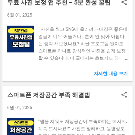
무료 사진 보정 앱 추천 – 5분 완성 꿀팁
업 방법 (안드로이드 & 아이폰) 새 기기에서
따라 한 번만 삭제해도 공간이 눈에 띄게 확
복원하는 순서 사진·영상도 안전하게 복원하
보됩니다. 📱 캐시 삭제 방법 (안드로이드 기
6월 01, 2025
려면 자주 묻는 질문 (FAQ) [1] 카카오톡 백업
준) 1. 설정 → 애플리케이션 → 앱 선택 2. 저
이 필요한 이유 휴대폰 변경, 공장 초기화, 앱
장공간 → 캐시 삭제 클릭 ※ SNS, 브라우저,
사진을 찍고 SNS에 올리려다 배경은 좋은데
삭제 등으로 인해 소중한 대화 내용이 사라지
배달앱, 쇼핑앱부터 순서대로 정리 TIP: 최근
얼굴이 너무 어둡거나 , 톤이 안 맞아 아쉽다
는 상황 은 생각보다 자주 발생합니다. 카카
에는 스마트폰 자체에서 ‘디바이스 케어 →
는 생각 해보셨나요? 비싼 프로그램 없이도
오톡은 기본적으로 클라우드 서버에 전체 대
저장공간 정리’ 기능도 지원합니다. 앱 자체
스마트폰 하나로 감성적인 사진을 쉽게 보정
화를 저장하지 않습니다. 즉, 백업을 하지 않
캐시만 삭제되며, 로그아웃이나 데이터 손실
할 수 있습니다. 이 글에서는 초보자도 5분 만
으면 새 기기에서 앱을 설치해도 이전 대화는
은 없습니다. 📌 아이폰 사라진 사진 복구 [3]
에 사용할 수 있는 무료 사진 보정 앱 3가지
모두 사라지는 구조입니다. 특히 중요한 업무,
앱별 누적 데이터 삭제 캐시 외에도 앱에 따
와 각각의 특징, 사용 팁까지 정리해드립니다.
자세한 내용 보기
가족 간의 추억, 송금·영수증 정보 등을 저장
라 별도로 누적...
📌 감성 명상앱 TOP5 함께 보기 📌 목차 무료
해둔 사용자라면 백업은 필수입니다. [4] 새
사진 보정 앱, 왜 필요할까? 스냅시드 – 감성
기기에서 복원하는 순서 백업을 완료한 후,
스마트폰 저장공간 부족 해결법
필터와 직관적 UI 라이트룸 모바일 – 전문가
새 휴대폰이나 초기화된 기기에서 이전 대화
용 무료 툴 폴라 – MZ 감성 SNS 특화 앱 사진
를 복원하려면 아래 단계를 따라야 합니다.
6월 01, 2025
보정 전·후 비교 팁 자주 묻는 질문 (FAQ) [1]
📲 복원 절차 요약 1. 카카오톡 설치 후 실행
무료 사진 보정 앱, 왜 필요할까? 스마트폰으
2. 동일한 카카오 계정으로 로그인 3. '대화 복
"앱을 지워도 저장공간이 부족하다는 메시지,
로 찍은 사진이 항상 마음에 들지는 않죠. 조
원하기' 버튼 선택 4. 백업 시 설정한 4자리 비
계속 뜨시나요?" 사진도 정리하고, 동영상도
명, 노출, 색감, 톤 조절 등은 사진의 분위기를
밀번호 입력 5. 복원 완료까지 기다리면 자동