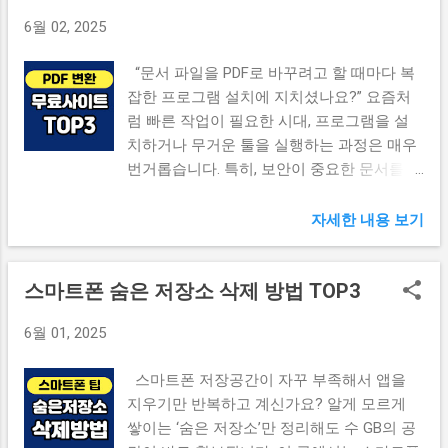
이트 선택 기준 PDF 파일로 변환할 때 단순히 포맷을 바꾸는
6월 02, 2025
것 이상의 기능이 필요한 경우가 많습니다. 예를 들어, 여러
파일을 하나로 합치거나 , 보안 설정 , 워터마크 제거 , 압축 등
“문서 파일을 PDF로 바꾸려고 할 때마다 복
업무 상황에 따라 다양한 편집 기능이 필요하죠. 이런 이유로,
잡한 프로그램 설치에 지치셨나요?” 요즘처
무료 PDF 변환 사이트를 선택할 때는 아래와 같은 기준을 반
럼 빠른 작업이 필요한 시대, 프로그램을 설
드시 고려해야 합니다. ✔ 주요 선택 기준 정리 회원가입 없이
치하거나 무거운 툴을 실행하는 과정은 매우
바로 사용 가능한가? 업로드 용량 제한이 낮지 않은가? 이미
번거롭습니다. 특히, 보안이 중요한 문서를 다
지, PPT, Excel 등 다양한 포맷 지원 여부 다운로드 보안 및 자
룰 때는 신뢰할 수 있는 플랫폼을 찾는 것이
동 삭제 시스템 제공 광고나 워터마크 삽입 여부 이러한 기준
무엇보다 중요하죠. 이 글에서는 설치 없이
을 만족하는 무료 사이트를 고르면, 클릭 몇 번으로 누구나 쉽
자세한 내용 보기
웹에서 바로 사용할 수 있는, 검증된 무료
게 PDF 파일을 만들 수 있습니다. 그렇다면 어떤 사이트가 이
PDF 변환 사이트 TOP3를 소개합니다. 📌 스
러한 조건을 충족하는지, 지금부터 하나씩 살펴보겠습니다.
스마트폰 숨은 저장소 삭제 방법 TOP3
마트폰으로 전자증명서 발급받기 📌 목차
📌 카카오톡 필수 설정 꿀팁 10가지 보기 [2] ILovePDF – 다기
PDF 변환 사이트 선택 기준 ILovePDF – 다기
능 & 직관적인 UI “복잡...
6월 01, 2025
능 & 직관적인 UI SmallPDF – 다양한 변환 포
맷 지원 PDF24 – 설치 버전도 함께 제공 자주
스마트폰 저장공간이 자꾸 부족해서 앱을
묻는 질문 (FAQ) [1] PDF 변환 사이트 선택 기
지우기만 반복하고 계신가요? 알게 모르게
준 PDF 파일로 변환할 때 단순히 포맷을 바꾸
쌓이는 ‘숨은 저장소’만 정리해도 수 GB의 공
는 것 이상의 기능이 필요한 경우가 많습니