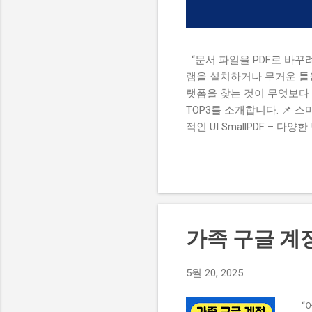
“문서 파일을 PDF로 바꾸
램을 설치하거나 무거운 툴을
랫폼을 찾는 것이 무엇보다 
TOP3를 소개합니다. 📌 스
적인 UI SmallPDF – 다
기준 PDF 파일로 변환할 
합치거나 , 보안 설정 , 워
사이트를 선택할 때는 아래와
가? 업로드 용량 제한이 낮지
광고나 워터마크 삽입 여부 
있습니다. 그렇다면 어떤 사
가족 구글 계
팁 10가지 보기 [2] ILoveP
5월 20, 2025
“