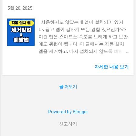
이트 선택 기준 PDF 파일로 변환할 때 단순히 포맷을 바꾸는
5월 20, 2025
것 이상의 기능이 필요한 경우가 많습니다. 예를 들어, 여러
파일을 하나로 합치거나 , 보안 설정 , 워터마크 제거 , 압축 등
사용하지도 않았는데 앱이 설치되어 있거
업무 상황에 따라 다양한 편집 기능이 필요하죠. 이런 이유로,
나, 광고 앱이 갑자기 뜨는 경험 있으신가요?
무료 PDF 변환 사이트를 선택할 때는 아래와 같은 기준을 반
이런 앱은 스마트폰 속도를 느리게 하고 보안
드시 고려해야 합니다. ✔ 주요 선택 기준 정리 회원가입 없이
에도 위협이 됩니다. 이 글에서는 자동 설치
바로 사용 가능한가? 업로드 용량 제한이 낮지 않은가? 이미
앱을 제거하고, 다시 설치되지 않도록 예방하
지, PPT, Excel 등 다양한 포맷 지원 여부 다운로드 보안 및 자
는 방법 을 안내합니다. 📌 목차 자동 설치 앱
동 삭제 시스템 제공 광고나 워터마크 삽입 여부 이러한 기준
이 생기는 원인 불필요한 앱 삭제 방법 앱 자
을 만족하는 무료 사이트를 고르면, 클릭 몇 번으로 누구나 쉽
자세한 내용 보기
동 설치 차단 설정 보안 설정과 앱 설치 출처
게 PDF 파일을 만들 수 있습니다. 그렇다면 어떤 사이트가 이
제한 광고 기반 악성앱 차단 팁 자주 묻는 질
러한 조건을 충족하는지, 지금부터 하나씩 살펴보겠습니다.
글 더보기
문 (FAQ) [1] 자동 설치 앱이 생기는 원인 자동
📌 카카오톡 필수 설정 꿀팁 10가지 보기 [2] ILovePDF – 다기
설치 앱은 주로 광고 기반 무료 앱, 출처 불명
능 & 직관적인 UI “복잡...
의 APK 설치, 또는 기기 제조사 앱 에서 비롯
됩니다. 기기에 따라 특정 앱이 시스템에 포
Powered by Blogger
함돼 있거나, 업데이트 과정에서 자동 설치되
신고하기
기도 합니다. 📌 주요 원인 ✔ 무료앱 설치 시
동시 설치되는 제휴 앱 ✔ 브라우저 광고 클릭